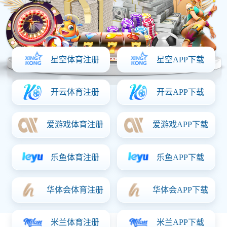
mk体育官方网站公司简介
mk体育官方网站
是一家面向全球市场的综合体育赛事直播